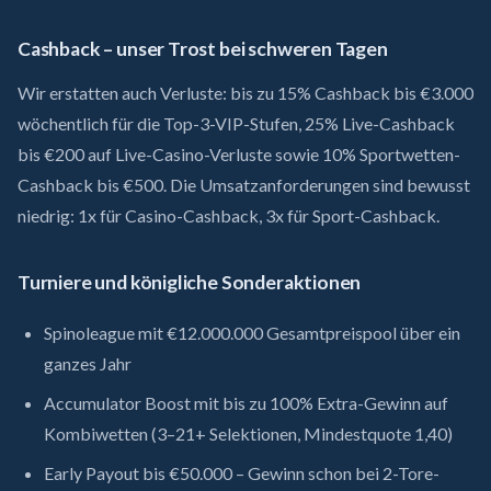
Cashback – unser Trost bei schweren Tagen
Wir erstatten auch Verluste: bis zu 15% Cashback bis €3.000
wöchentlich für die Top-3-VIP-Stufen, 25% Live-Cashback
bis €200 auf Live-Casino-Verluste sowie 10% Sportwetten-
Cashback bis €500. Die Umsatzanforderungen sind bewusst
niedrig: 1x für Casino-Cashback, 3x für Sport-Cashback.
Turniere und königliche Sonderaktionen
Spinoleague mit €12.000.000 Gesamtpreispool über ein
ganzes Jahr
Accumulator Boost mit bis zu 100% Extra-Gewinn auf
Kombiwetten (3–21+ Selektionen, Mindestquote 1,40)
Early Payout bis €50.000 – Gewinn schon bei 2-Tore-