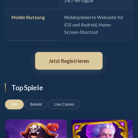
24/7 verfügbar
Mobile Nutzung
Mobiloptimierte Webseite für
iOS und Android, Home-
Screen-Shortcut
Jetzt Registrieren
Top Spiele
Alle
Beliebt
Live Casino