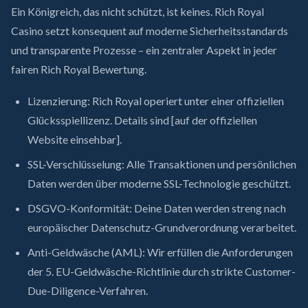
Ein Königreich, das nicht schützt, ist keines. Rich Royal
Casino setzt konsequent auf moderne Sicherheitsstandards
und transparente Prozesse – ein zentraler Aspekt in jeder
fairen Rich Royal Bewertung.
Lizenzierung: Rich Royal operiert unter einer offiziellen
Glücksspiellizenz. Details sind [auf der offiziellen
Website einsehbar].
SSL-Verschlüsselung: Alle Transaktionen und persönlichen
Daten werden über moderne SSL-Technologie geschützt.
DSGVO-Konformität: Deine Daten werden streng nach
europäischer Datenschutz-Grundverordnung verarbeitet.
Anti-Geldwäsche (AML): Wir erfüllen die Anforderungen
der 5. EU-Geldwäsche-Richtlinie durch strikte Customer-
Due-Diligence-Verfahren.