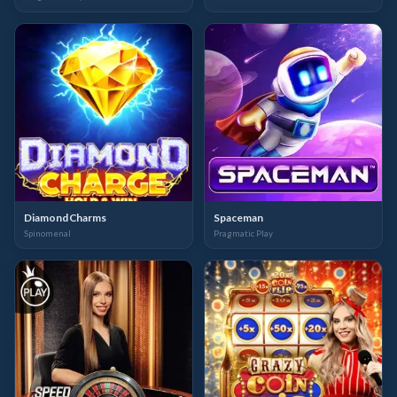
Diamond Charms
Spaceman
Spinomenal
Pragmatic Play