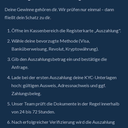
Deine Gewinne gehören dir. Wir prüfen nur einmal – dann
fließt dein Schatz zu dir.
Öffne im Kassenbereich die Registerkarte „Auszahlung".
Wähle deine bevorzugte Methode (Visa,
Banküberweisung, Revolut, Kryptowährung).
Gib den Auszahlungsbetrag ein und bestätige die
Anfrage.
Lade bei der ersten Auszahlung deine KYC-Unterlagen
hoch: gültigen Ausweis, Adressnachweis und ggf.
Zahlungsbeleg.
Unser Team prüft die Dokumente in der Regel innerhalb
von 24 bis 72 Stunden.
Nach erfolgreicher Verifizierung wird die Auszahlung