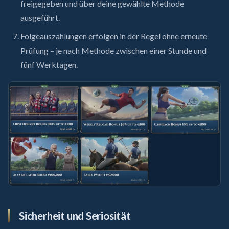
freigegeben und über deine gewählte Methode
ausgeführt.
Folgeauszahlungen erfolgen in der Regel ohne erneute
Prüfung – je nach Methode zwischen einer Stunde und
fünf Werktagen.
Sicherheit und Seriosität