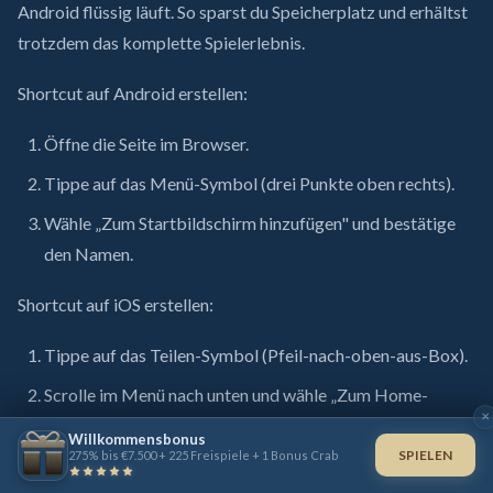
Android flüssig läuft. So sparst du Speicherplatz und erhältst
trotzdem das komplette Spielerlebnis.
Shortcut auf Android erstellen:
Öffne die Seite im Browser.
Tippe auf das Menü-Symbol (drei Punkte oben rechts).
Wähle „Zum Startbildschirm hinzufügen" und bestätige
den Namen.
Shortcut auf iOS erstellen:
Tippe auf das Teilen-Symbol (Pfeil-nach-oben-aus-Box).
Scrolle im Menü nach unten und wähle „Zum Home-
✕
Bildschirm".
Willkommensbonus
SPIELEN
275% bis €7.500 + 225 Freispiele + 1 Bonus Crab
Vergib einen Namen und bestätige.