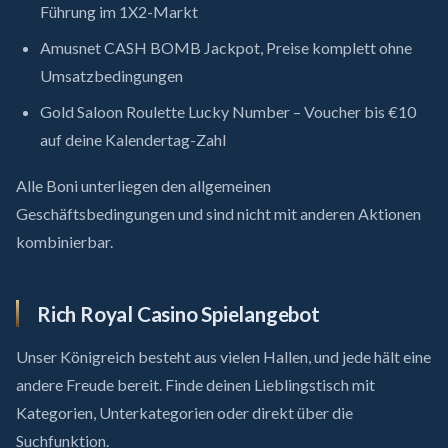
Führung im 1X2-Markt
Amusnet CASH BOMB Jackpot, Preise komplett ohne
Umsatzbedingungen
Gold Saloon Roulette Lucky Number – Voucher bis €10
auf deine Kalendertag-Zahl
Alle Boni unterliegen den allgemeinen
Geschäftsbedingungen und sind nicht mit anderen Aktionen
kombinierbar.
Rich Royal Casino Spielangebot
Unser Königreich besteht aus vielen Hallen, und jede hält eine
andere Freude bereit. Finde deinen Lieblingstisch mit
Kategorien, Unterkategorien oder direkt über die
Suchfunktion.